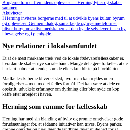
Borgerne former fremtidens oplevelser – Herning lytter og skaber
sammen
Aktiviteter
I Herning inviteres borgerne med til at udvikle byens kultur, byrum
og oplevelser. Gennem dialog, samarbejde og nye mødeformer
bliver borgerne aktive medskabere af den by, de selv lever i – en by
i bevægelse og i øjenhøjde.
Nye relationer i lokalsamfundet
Et af de mest markante træk ved de lokale fødevarefællesskaber er,
hvordan de skaber nye sociale bånd. Mange deltagere fortæller, at de
har lært naboer at kende, som de ellers kun hilste på i forbifarten.
Madfællesskaberne bliver et sted, hvor man kan mødes uden
forpligtelser – men med et fælles formål. Det kan være at dele en
opskrift, udveksle erfaringer om dyrkning eller blot nyde en kop
kaffe efter arbejdet i haven.
Herning som ramme for fællesskab
Herning har med sin blanding af byliv og grønne omgivelser gode
forudsætninger for, at sådanne initiativer kan trives. Byens parker,
grønne områder og nærliggende landbrug giver mulighed for at