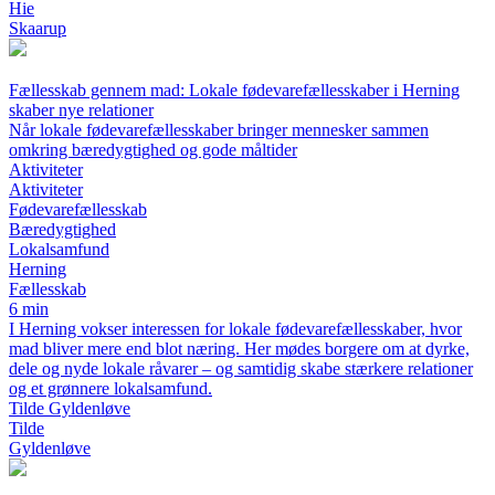
Hie
Skaarup
Fællesskab gennem mad: Lokale fødevarefællesskaber i Herning
skaber nye relationer
Når lokale fødevarefællesskaber bringer mennesker sammen
omkring bæredygtighed og gode måltider
Aktiviteter
Aktiviteter
Fødevarefællesskab
Bæredygtighed
Lokalsamfund
Herning
Fællesskab
6 min
I Herning vokser interessen for lokale fødevarefællesskaber, hvor
mad bliver mere end blot næring. Her mødes borgere om at dyrke,
dele og nyde lokale råvarer – og samtidig skabe stærkere relationer
og et grønnere lokalsamfund.
Tilde Gyldenløve
Tilde
Gyldenløve