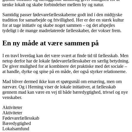
tænke lokalt og skabe forbindelser mellem by og natur.
Samtidig passer fødevarefællesskaberne godt ind i den midtjyske
tradition for samarbejde og frivillighed. Her er der en stærk kultur
for at tage initiativ og skabe noget sammen – og det afspejles
tydeligt i de mange madrelaterede fællesskaber, der vokser frem.
En ny måde at være sammen på
I en travl hverdag kan det være svært at finde tid til fællesskab. Men
netop derfor har de lokale fødevarefællesskaber en særlig betydning.
De giver mulighed for at kombinere det praktiske med det sociale –
at handle, dyrke og spise på en måde, der også styrker relationerne.
Mad bliver dermed ikke kun et spørgsmål om ernæring, men om
nærvær. Og i Herning viser de lokale initiativer, at fællesskab
gennem mad kan være en vej til både bæredygtighed, trivsel og nye
venskaber.
Aktiviteter
Aktiviteter
Fødevarefællesskab
Bæredygtighed
Lokalsamfund