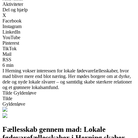
Aktiviteter
Del og hjælp
X
Facebook
Instagram
LinkedIn
YouTube
Pinterest
TikTok
Mail
RSS
6 min
I Herning vokser interessen for lokale fødevarefællesskaber, hvor
mad bliver mere end blot næring. Her mødes borgere om at dyrke,
dele og nyde lokale råvarer – og samtidig skabe stærkere relationer
og et grønnere lokalsamfund.
Tilde Gyldenløve
Tilde
Gyldenløve
Fællesskab gennem mad: Lokale
fødevarefællesskaber i Herning skaber