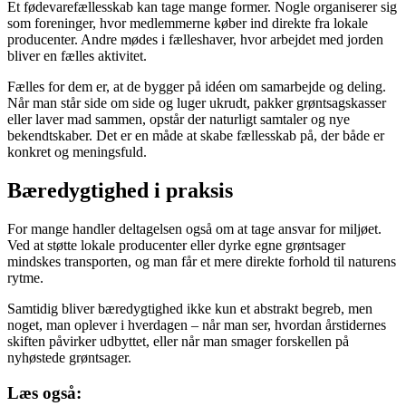
Et fødevarefællesskab kan tage mange former. Nogle organiserer sig
som foreninger, hvor medlemmerne køber ind direkte fra lokale
producenter. Andre mødes i fælleshaver, hvor arbejdet med jorden
bliver en fælles aktivitet.
Fælles for dem er, at de bygger på idéen om samarbejde og deling.
Når man står side om side og luger ukrudt, pakker grøntsagskasser
eller laver mad sammen, opstår der naturligt samtaler og nye
bekendtskaber. Det er en måde at skabe fællesskab på, der både er
konkret og meningsfuld.
Bæredygtighed i praksis
For mange handler deltagelsen også om at tage ansvar for miljøet.
Ved at støtte lokale producenter eller dyrke egne grøntsager
mindskes transporten, og man får et mere direkte forhold til naturens
rytme.
Samtidig bliver bæredygtighed ikke kun et abstrakt begreb, men
noget, man oplever i hverdagen – når man ser, hvordan årstidernes
skiften påvirker udbyttet, eller når man smager forskellen på
nyhøstede grøntsager.
Læs også: