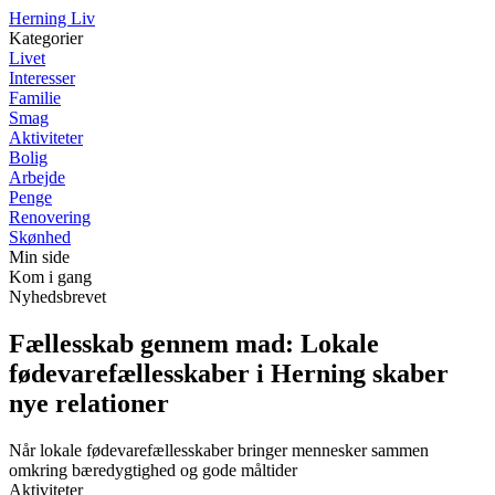
Herning Liv
Kategorier
Livet
Interesser
Familie
Smag
Aktiviteter
Bolig
Arbejde
Penge
Renovering
Skønhed
Min side
Kom i gang
Nyhedsbrevet
Fællesskab gennem mad: Lokale
fødevarefællesskaber i Herning skaber
nye relationer
Når lokale fødevarefællesskaber bringer mennesker sammen
omkring bæredygtighed og gode måltider
Aktiviteter