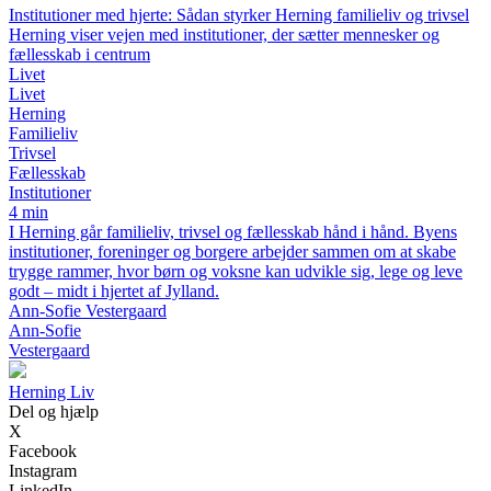
Institutioner med hjerte: Sådan styrker Herning familieliv og trivsel
Herning viser vejen med institutioner, der sætter mennesker og
fællesskab i centrum
Livet
Livet
Herning
Familieliv
Trivsel
Fællesskab
Institutioner
4 min
I Herning går familieliv, trivsel og fællesskab hånd i hånd. Byens
institutioner, foreninger og borgere arbejder sammen om at skabe
trygge rammer, hvor børn og voksne kan udvikle sig, lege og leve
godt – midt i hjertet af Jylland.
Ann-Sofie Vestergaard
Ann-Sofie
Vestergaard
Herning Liv
Del og hjælp
X
Facebook
Instagram
LinkedIn