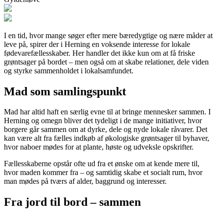
I en tid, hvor mange søger efter mere bæredygtige og nære måder at
leve på, spirer der i Herning en voksende interesse for lokale
fødevarefællesskaber. Her handler det ikke kun om at få friske
grøntsager på bordet – men også om at skabe relationer, dele viden
og styrke sammenholdet i lokalsamfundet.
Mad som samlingspunkt
Mad har altid haft en særlig evne til at bringe mennesker sammen. I
Herning og omegn bliver det tydeligt i de mange initiativer, hvor
borgere går sammen om at dyrke, dele og nyde lokale råvarer. Det
kan være alt fra fælles indkøb af økologiske grøntsager til byhaver,
hvor naboer mødes for at plante, høste og udveksle opskrifter.
Fællesskaberne opstår ofte ud fra et ønske om at kende mere til,
hvor maden kommer fra – og samtidig skabe et socialt rum, hvor
man mødes på tværs af alder, baggrund og interesser.
Fra jord til bord – sammen