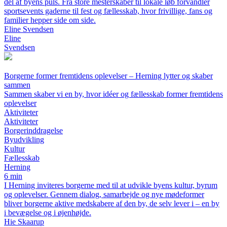
del af byens puls. Fra store mesterskaber til lokale løb forvandler
sportsevents gaderne til fest og fællesskab, hvor frivillige, fans og
familier hepper side om side.
Eline Svendsen
Eline
Svendsen
Borgerne former fremtidens oplevelser – Herning lytter og skaber
sammen
Sammen skaber vi en by, hvor idéer og fællesskab former fremtidens
oplevelser
Aktiviteter
Aktiviteter
Borgerinddragelse
Byudvikling
Kultur
Fællesskab
Herning
6 min
I Herning inviteres borgerne med til at udvikle byens kultur, byrum
og oplevelser. Gennem dialog, samarbejde og nye mødeformer
bliver borgerne aktive medskabere af den by, de selv lever i – en by
i bevægelse og i øjenhøjde.
Hie Skaarup