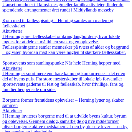
Uanset om du er til kunst, design eller familieaktiviteter, finder du
spændende arrangementer året rundt i Midtjyllands messeby.
Kom med til fællesspisning – Herning samles om maden og
fællesskabet
Aktiviteter
I Herning spirer fællesskabet omkring langbordene, hvor lokale
mødes for at dele et måltid, en snak og en oplevelse.
Fællesspisningerne samler mennesker på tværs af alder og baggrund
– og viser, hvordan mad kan være nøglen til stærkere fællesskaber.
Sportsevents som samlingspunkt: Når hele Herning hepper med
Aktiviteter
I Herning er sport mere end bare kamp og konkurrence – det er en
del af byens puls. Fra store mesterskaber til lokale løb forvandler
sportsevents gaderne til fest og fællesskab, hvor frivillige, fans og
familier hepper side om side.
Borgerne former fremtidens oplevelser – Herning lytter og skaber
sammen
Aktiviteter
I Herning inviteres borgerne med til at udvikle byens kultur, byrum
og oplevelser. Gennem dialog, samarbejde og nye mødeformer
bliver borgerne aktive medskabere af den by, de selv lever i – en by
i bevægelse og i øjenhøjde.