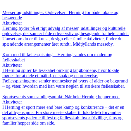
Messer og udstillinger: Oplevelser i Herning for både lokale og
besøgende
Aktiviteter
Herning byder på et rigt udvalg af messer, udstillinger og kulturelle
oplevelser, der samler både erhvervsliv og besøgende fra hele landet.
Uanset om du er til kunst, design eller familieaktiviteter, finder du
spændende arrangementer året rundt i Midtjyllands messeby.
Kom med til fællesspisning – Herning samles om maden og
fællesskabet
Aktiviteter
I Herning spirer fællesskabet omkring langbordene, hvor lokale
mødes for at dele et måltid, en snak og en oplevelse.
Fællesspisningerne samler mennesker på tværs af alder og baggrund
– og viser, hvordan mad kan være nøglen til stærkere fællesskaber.
Sportsevents som samlingspunkt: Når hele Herning hepper med
Aktiviteter
I Herning er sport mere end bare kamp og konkurrence – det er en
del af byens puls. Fra store mesterskaber til lokale løb forvandler
sportsevents gaderne til fest og fællesskab, hvor frivillige, fans og
familier hepper side om side.