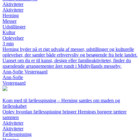
Aktiviteter
Aktiviteter
Herning
Messer
Udstillinger
Kultur
Oplevelser
3 min
Herning byder på et rigt udvalg af messer, udstillinger og kulturelle
oplevelser, der samler både erhvervsliv og besøgende fra hele landet.
Uanset om du er til kunst, design eller familieaktiviteter, finder du
spændende arrangementer året rundt i Midtjyllands messeby.
Ann-Sofie Vestergaard
Ann-Sofie
Vestergaard
Kom med til fællesspisning – Herning samles om maden og
fællesskabet
Oplev hvordan fællesspisning bringer Hernings borgere tættere
sammen
Aktiviteter
Aktiviteter
Fællesspisning
Herning