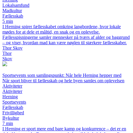
Lokalsamfund
Madkultur
Fællesskab
5 min
I Herning spirer fællesskabet omkring langbordene, hvor lokale
mødes for at dele et måltid, en snak og en oplevelse.
Fællesspisningerne samler mennesker på tværs af alder og baggrund
– og viser, hvordan mad kan være nøglen til stærkere fællesskaber.
Thor Skov
Thor
Skov
Sportsevents som samlingspunkt: Når hele Herning hepper med
Når sport bliver til fællesskab og hele byen samles om oplevelsen
Aktiviteter
Aktiviteter
Herning
Sportsevents
Fællesskab
Frivillighed
Bykultur
7 min
I Herning er sport mere end bare kamp og konkurrence – det er en