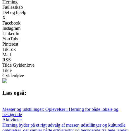
Herning
Fællesskab
Del og hjælp
X
Facebook
Instagram
LinkedIn
YouTube
Pinterest
TikTok
Mail
RSS
Tilde Gyldenløve
Tilde
Gyldenløve
Læs også:
Messer og udstillinger: Oplevelser i Herning for både lokale og
besøgende
Aktiviteter
Herning byder på et rigt udvalg af messer, udstillinger og kulturelle
oplevelser, der samler både erhvervsliv og besøgende fra hele landet.